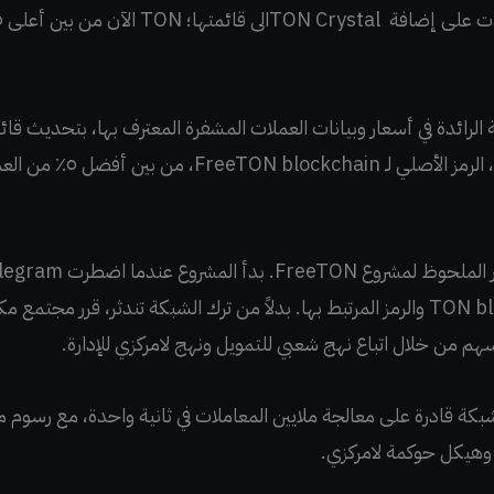
والتحقق منها. يُصنف الآن N
لديها لإطلاق شبكتها TON blockchain والرمز المرتبط بها. بدلاً من ترك الشبكة تند
فسهم من خلال اتباع نهج شعبي للتمويل ونهج لامركزي للإدارة.
هي FreeTON، وهي شبكة قادرة على معالجة ملايين المعاملات في ثانية واحدة، مع 
، وهيكل حوكمة لامركزي.