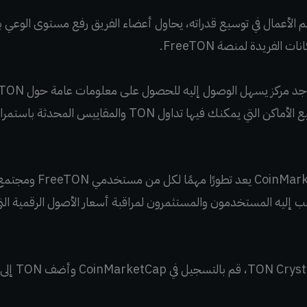
لم الأعمال في توسيع قدراته، يحاول أعضاء الفريق رفع مستوى الوعي
لفريدة لمنصة FreeTON.
الحقيقي لـ TON Crystal، وجميع الأماكن التي يمكنك فيها تداول
إدراج TON Crystal في tCap
ب إليه المستخدمون والمستثمرون لمراقبة أسعار الأصول الرقمية التي