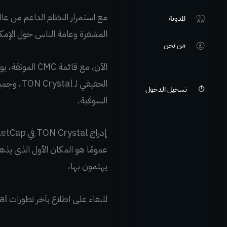
مع استمرار النظام الداعم من عا
المدونة
المشفرة وعامة الناس حول الإمكانات ا
من نحن
تسجيل الدخول
السوقية.
عمومًا هو المكان الأول الذي يذه
يهتمون بها،
للبقاء على اطلاع بآخر تطورات TON Crystal، قم بالتسجيل في CoinMarketCap وأضف TON إلى قائمة مشاهداتك.