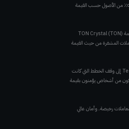
حدثت CoinMarketCap واكدت على إضافة TON Crystalالى قائمتها؛ TON الآن من بين أعلى ٥٪ من الأصول حسب القيمة
قامت CoinMarketCap، الجهة الرائدة في أسعار وبيانات العملات المشفرة المعترف بها، بتحديث قائمة TON Crystal (TON)
TO، الرمز الأصلي لـ FreeTON blockchain، من بين أفضل ٥٪ من العملات المشفرة من حيث القيمة
لقد كان هذا العام عامًا من التطور الملحوظ لمشروع FreeTON. بدأ المشروع عندما اضطرت Telegram إلى وقف الخطط التي كانت
ثر، قرر مجتمع مكون من أشخاص يؤمنون بقيمة
رسوم معاملات رخيصة. وأمان عالي