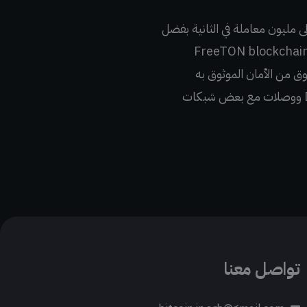
 إلى مليون معاملة في الثانية بفضل
ية التجزئة الديناميكية الفريدة. كتطور مبني على مفهوم TON الأصلي للأخوين Durov، تم تصميم FreeTON blockchain
ق من الأمان الموثوق به
وقابلية التوسع الرائدة في الصناعة واللامركزية. يتميز النظام البيئي بعدد من المنتجات، بما في ذلك DEX ووصلات مع بعض شبكات
تواصل معنا