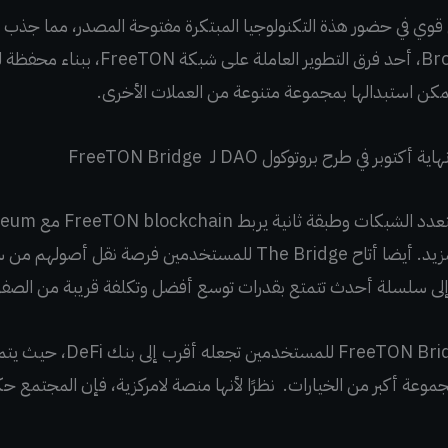
ل قوي في حضور هذة التكنولوجيا المبتكرة مفتوحة المصدر، مما جذب
 في طرح بروتوكول DAO لـ FreeTON Bridge
و Binance Smart Chain والمزيد. أيضا أتاح The Bridge للمستخدمين 
إلى سلسلة أحدث تتمتع بقدرات توسع أفضل وتكلفة قريبة من الصفر 
الاستقلالية الأكبر التي يمنحه