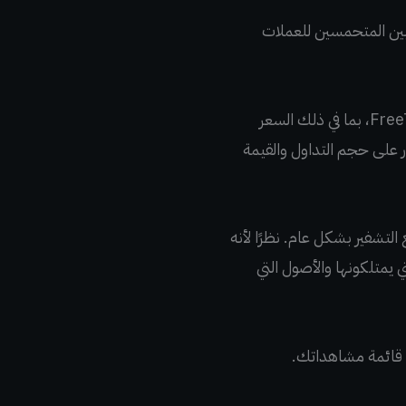
 بين المتحمسين للعملات
الآن، مع قائمة CMC الموثقة، يوجد مركز يسهل الوصول إليه للحصول على معلومات عامة حول FreeTON، بما في ذلك السعر
 TON والمقاييس المحدثة باستمرار على حجم التداول والقيمة
CoinMarke يعد تطورًا مهمًا لكل من مستخدمي FreeTON ومجتمع التشفير بشكل عام. نظرًا لأنه
 يمتلكونها والأصول التي