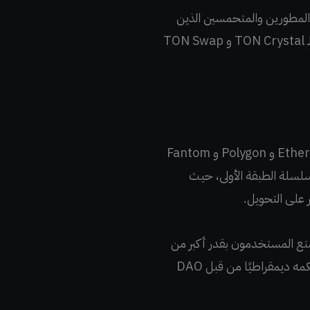
 المطورين والمتحمسين الذين
يؤمنون بمزايا المشروع. قام Broxus، أحد فرق التطوير العاملة على شبكة FreeTON، ببناء محفظة لـ TON Crystal و TON Swap
يعتبر FreeTON Bridge حل متعدد الشبكات وطبقة ثانية يربط FreeTON blockchain مع Ethereum و Polygon و Fantom
فرصة نقل أصولهم من سلسلة الطبقة الأولى، حيث
على التحويل.
ا FreeTON Bridge للمستخدمين تجعله أقرب إلى بنك DeFi، حيث يتمتع المستخدمون بقدر أكبر من
التحكم في أصولهم ويتم تقديم مجموعة أكبر من الخيارات. نظرًا لأنها منصة لامركزية، فإن المجتمع حكمه ديمقراطيًا من قبل DAO