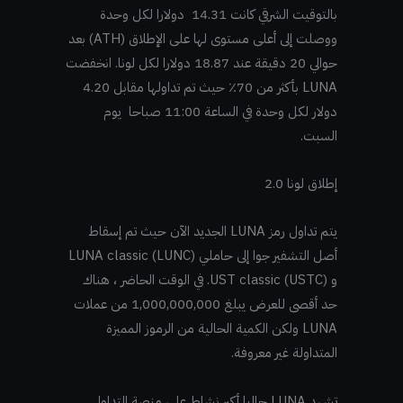
بالتوقيت الشرقي كانت 14.31 دولارا لكل وحدة
ووصلت إلى أعلى مستوى لها على الإطلاق (ATH) بعد
حوالي 20 دقيقة عند 18.87 دولارا لكل لونا. انخفضت
LUNA بأكثر من 70٪ حيث تم تداولها مقابل 4.20
دولار لكل وحدة في الساعة 11:00 صباحا يوم
السبت.
إطلاق لونا 2.0
يتم تداول رمز LUNA الجديد الآن حيث تم إسقاط
أصل التشفير جوا إلى حاملي LUNA classic (LUNC)
و UST classic (USTC). في الوقت الحاضر ، هناك
حد أقصى للعرض يبلغ 1,000,000,000 من عملات
LUNA ولكن الكمية الحالية من الرموز المميزة
المتداولة غير معروفة.
تشهد LUNA حاليا أكبر نشاط على منصة التداول