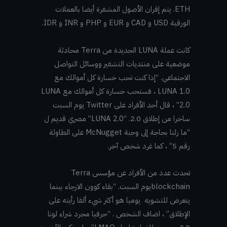
ETH. يتم إقران الأصول المشفرة أيضا بالعملات
الورقية USD و CAD و EUR و PHP و INR و IDR.
كانت عملة LUNA الجديدة من Terra محادثة
موضعية على منتديات التشفير ووسائل التواصل
الاجتماعي. “إذا كنت تحب خسارة كل أموالك مع
LUNA 1.0 ، فستحب خسارة كل أموالك مع LUNA
2.0” ، قال أحد الأفراد على Twitter يوم السبت
ساخرا من إطلاق 2.0. “LUNA 2.0” مصري قديم ل
“ما زلنا بحاجة إلى وجبة McNugget على الطاولة
رقم 5” ، كما غرد شخص آخر.
تحدث عدد من الأفراد عن مؤسس Terra
blockchainيوم السبت. “بقاء كوون الارجاء بينما
يتعرض للتشويه يوميا هو أكثر شيء ألفا رأيته على
الإطلاق” ، اضاف الشخص . “حرفيا مجرد شراء لونا