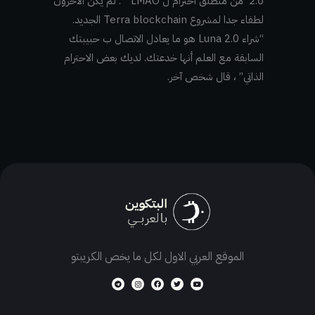
2.0 من منطلق احترام ل LMAO” . لم يكن الآخرون
لطفاء جدا لمشروع Terra blockchain الجديد.
“شراء Luna 2.0 هو ما يعادل الاتصال ب حبيبتك
السابقة مع العلم أنها خدعتك. لديك بعض الاحترام
الذاتي” ، قال شخص آخر.
الموقع العربي الاول لكل ما يخص الكريبتو
T
I
F
T
Y
e
n
a
w
o
l
s
c
i
u
e
t
e
t
t
g
a
b
t
u
r
g
o
e
b