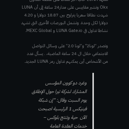
Okx وتشير مقاييس على مدار24 ساعة إلى أن LUNA
شهدت نطاقا سعريا يتراوح بين 18.87 دولارا و 4.20
دولارا لكل وحدة. وتشمل البورصات الأخرى التي تشهد
نشاطا تداول في LUNA Gate.io و MEXC Global.
وتصدر “لونا2″ و”لونا 2.0” على وسائل التواصل
الاجتماعي خلال ال 24 ساعة الماضية، . يسأل عدد
من الأشخاص أين يمكنهم تداول رمز LUNA الجديد.
وغرد دو كوون المؤسس
المشارك لشركة تيرا حول الإطلاق
يوم السبت وقال: “إن شبكة
فينيكس 1 الرئيسية اصبحت
الآن حية وتنتج بلوكس –
خدمات العقدة العامة