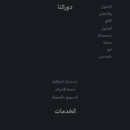
a
r
o
r
e
m
a
k
دوراتنا
التداول
m
والتحليل
الفني
التداول
باستخدام
منصة
ثيرد
دايمنشن
استشارة احترافية
خدمة الاشراف
التسويق بالعمولة
الخدمات