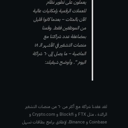
يعملون على تطوير نظام
للعملات الرقمية بإمكانيات عالية
الآن بالمئات – بعدما كانوا قليل
من الموظفين فقط. وقمنا
بمضاعفة عدد شراكتنا مع
منصات التشفير في الأشهر الـ ١٨
الماضية – ما يصل إلى ٦٠ شراكة
اليوم “. وأوضح شيفيلد:
لقد عقدنا شراكة مع أكثر من ٦٠ من منصات التشفير
الرائدة ، مثل FTX و Blockfi و Crypto.com و
Coinbase و Binance، لإطلاق برامج بطاقات تسهل