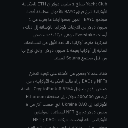
Yacht Club بمبلغ 1 مليون دولار في ETH للحكومة
الأوكرانية. تبرع فريق BAYC بالأموال لمطابقة أعضاء
مجتمع BAYC ، الذين جمعوا أيضا ما يقرب من 1
مليون دولار من التبرعات لأوكرانيا. بالإضافة إلى ذلك ،
أرسلت Everstake ، وهي شركة تقدم حصص
لامركزية مقرها أوكرانيا ، الدفعة الأولى من المساعدات
المالية إلى أوكرانيا بقيمة 1 مليون دولار ، والتي تبرع بها
من قبل مجتمع Solana الممتد.
هناك عدد لا يحصى من الأمثلة على كيفية اندفاع
NFTs و DAOs وراء طلب الحكومة الأوكرانية ، من
شخص يقوم بتحويل CryptoPunk # 5364 ، بقيمة
تزيد عن 200،000 دولار ، إلى محفظة Ethereum
الأوكرانية إلى Ukraine DAO التي جمعت أكثر من 6
ملايين دولار عبر بيع NFT لمساعدة المواطنين
الأوكرانيين. لقد أوضحت شركات DAOs و NFT
موقفها – فهي مناهضة للحرب وتريد أن ترى الغزو