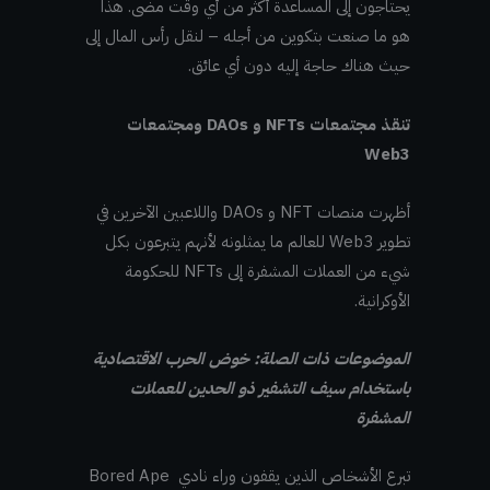
يحتاجون إلى المساعدة أكثر من أي وقت مضى. هذا
هو ما صنعت بتكوين من أجله – لنقل رأس المال إلى
حيث هناك حاجة إليه دون أي عائق.
تنقذ مجتمعات NFTs و DAOs ومجتمعات
Web3
أظهرت منصات NFT و DAOs واللاعبين الآخرين في
تطوير Web3 للعالم ما يمثلونه لأنهم يتبرعون بكل
شيء من العملات المشفرة إلى NFTs للحكومة
الأوكرانية.
الموضوعات ذات الصلة: خوض الحرب الاقتصادية
باستخدام سيف التشفير ذو الحدين للعملات
المشفرة
تبرع الأشخاص الذين يقفون وراء نادي Bored Ape