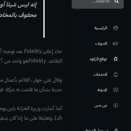
إنه ليس شيئا أو
محفوف بالمخاطر
الرئيسية
الدورات
توقع الركود
التقاعد. Fidelityهو واحد من أكبر مسؤولي خطة 401 (k).
الخدمات
وقال علي خوار ، القائم بأعمال م
جدية بشأن ما قامت به شركة في
المدونة
من نحن
(ك). وتعليقا على ما إذا كان ينب
تسجيل الدخول