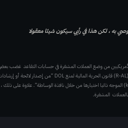
 أوصي به ، لكن هذا في رأيي سيكون شيئا معقولا
 الأمريكيين من وضع العملات المشفرة في حسابات التقاعد غضب بعض
السيناتور الأمريكي تومي توبرفيل (R-AL) قانون الحرية المالية 
يمكن لمستثمري حساب 401 (k) الموجه ذاتيا اختيارها من خلال نافذة الوساطة”. علاوة ع
العملات المشفرة.