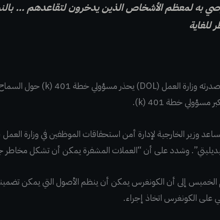
صي به لمعظم الأشخاص الذين يدخرون لتقاعدهم … بالنسب
 للغاية
جاء إعلان Fidelity بعد توجيه أصدرته وز
ساعد وزير الخارجية لإدارة أمن استحقاقات الموظفين في وزارة العمل ،
ديليتي”. وشدد على أن “العملات المشفرة يمكن أن تشكل مخاطر ج
غي على
الكونغرس اتخاذ إجراء.