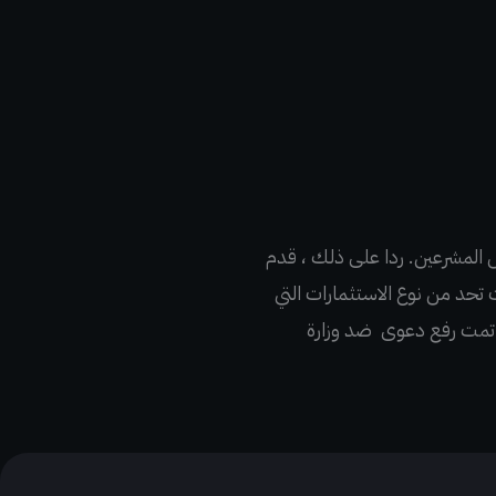
 المشرعين. ردا على ذلك ، قدم
لمنع DOL “من إصدار لائحة أو إرشادات تحد من نوع الاستثمارات التي
لى ذلك ، تمت رفع دعوى ضد وزارة