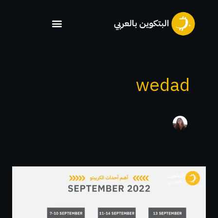
خطي
لى
لمحتوى
wedad
أهم
أحداث
الكريبتو
September