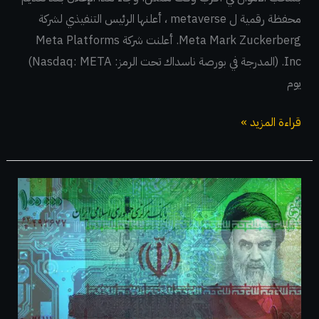
محفظة رقمية ل metaverse ، أعلنها الرئيس التنفيذي لشركة
Meta Mark Zuckerberg. أعلنت شركة Meta Platforms
Inc. (المدرجة في بورصة ناسداك تحت الرمز: Nasdaq: META)
يوم
قراءة المزيد »
تهدف
إيران
إلى
طرح
نسخة
تجريبية
من