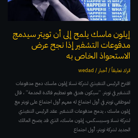
تويتر
سيدمج
مدفوعات
التشفير
إيلون ماسك يلمح إلى أن تويتر سيدمج
إذا
مدفوعات التشفير إذا نجح عرض
نجح
الاستحواذ الخاص به
عرض
الاستحواذ
اترك تعليقاً
/
أخبار
/
wedad
الخاص
اقترح الرئيس التنفيذي لشركة تسلا إيلون ماسك دمج مدفوعات
به
التشفير في تويتر. “سيكون هدفي هو تعظيم فائدة الخدمة” ، قال
لموظفي تويتر في أول اجتماع له معهم أول اجتماع على تويتر مع
إيلون ماسك ، يدمج مدفوعات التشفير. عقد الرئيس التنفيذي
لشركة تسلا وسبيسكس، إيلون ماسك، الذي قد يصبح المالك
الجديد لشركة تويتر، أول اجتماع