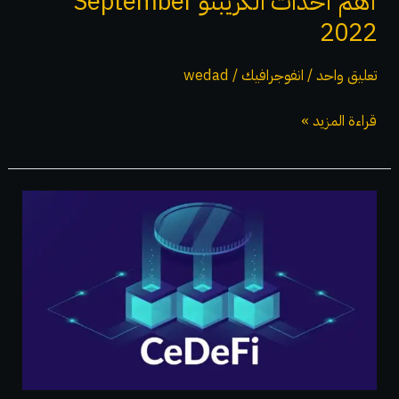
أهم أحداث الكريبتو September
2022
تعليق واحد
/
انفوجرافيك
/
wedad
قراءة المزيد »
ما
هو
CeDeFi،
وما
أهميته؟