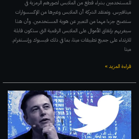
للمستخدمين بشراء قطع من الملابس لصورهم الرمزية في
ميتافيرس. وتعتقد الشركة أن الملابس وغيرها من الإكسسوارات
ستصبح جزءا مهما من التعبير عن هوية المستخدمين. وأن هذا
سيغريهم بإنفاق الأموال على الملابس الرقمية التي ستكون قابلة
للارتداء على جميع تطبيقات ميتا، بما في ذلك فيسبوك وإنستغرام.
ميتا
قراءة المزيد »
إيلون
ماسك
يلمح
إلى
أن