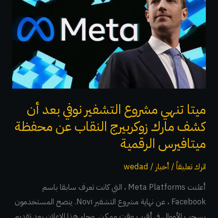
تنهي
مشروع
التشفير
نوفي
بعد
أن
كشف
مارك
ميتا تنهي مشروع التشفير نوفي بعد أن
زوكربيرج
كشف مارك زوكربيرج النقاب عن محفظة
النقاب
ميتافيرس الرقمية
عن
محفظة
اترك تعليقاً
/
أخبار
/
wedad
ميتافيرس
أعلنت Meta Platforms ، التي كانت تعرف سابقا باسم
الرقمية
Facebook ، عن نهاية مشروع التشفير Novi. ينصح المستخدمون
بسحب الأموال في أقرب وقت ممكن. وجاء هذا الإعلان بعد تقديم