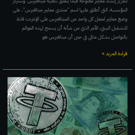
لتعزيز إنشاء معايير مفتوحة فيما يتعلق بتقنية ميتافيرس. وستركز
المؤسسة، التي أطلق عليها اسم “منتدى معايير ميتافيرس”، على
وضع معايير لجعل كل واحد من الميتافيرس على الإنترنت قابلا
للتشغيل البيني، الأمر الذي من شأنه أن يسمح لهذه العوالم
بالتواصل بشكل مثالي في حين أن ميتافيرس هو
قراءة المزيد »
أطلقت
التيثر
عملة
مستقرة
مربوطة
بالجنيه