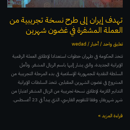
العملة
المشفرة
تهدف إيران إلى طرح نسخة تجريبية من
في
العملة المشفرة في غضون شهرين
غضون
شهرين
تعليق واحد
/
أخبار
/
wedad
تتخذ الحكومة في طهران خطوات استعدادا لإطلاق العملة الرقمية
الإيرانية الجديدة، والتي يشار إليها باسم الريال المشفر. وتأمل
السلطة النقدية للجمهورية الإسلامية في بدء المرحلة التجريبية من
المشروع في غضون الشهرين المقبلين. تتخذ السلطات الإيرانية
التدابير اللازمة لإطلاق نسخة تجريبية من الريال المشفر اعتبارا من
شهر شهريفار، وفقا للتقويم الفارسي، الذي يبدأ في 23 أغسطس.
قراءة المزيد »