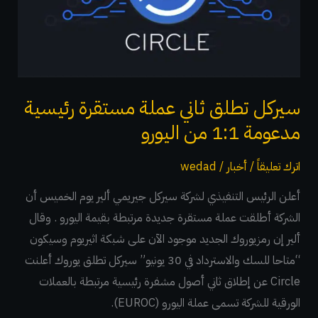
مستقرة
رئيسية
مدعومة
1:1
من
سيركل تطلق ثاني عملة مستقرة رئيسية
اليورو
مدعومة 1:1 من اليورو
اترك تعليقاً
/
أخبار
/
wedad
أعلن الرئيس التنفيذي لشركة سيركل جيريمي ألير يوم الخميس أن
الشركة أطلقت عملة مستقرة جديدة مرتبطة بقيمة اليورو . وقال
ألير إن رمزيوروك الجديد موجود الآن على شبكة اثيريوم وسيكون
“متاحا للسك والاسترداد في 30 يونيو” سيركل تطلق يوروك أعلنت
Circle عن إطلاق ثاني أصول مشفرة رئيسية مرتبطة بالعملات
الورقية للشركة تسمى عملة اليورو (EUROC).