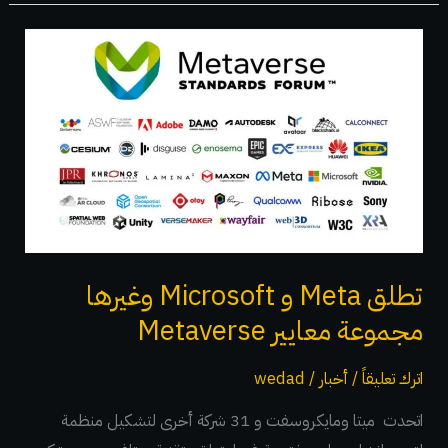
تطلق
Meta
و
Microsoft
وغيرها
مجموعة
معايير
Metaverse
تطلق Meta و Microsoft وغيرها
مجموعة معايير Metaverse
اترك تعليقاً
/
أخبار
/
wedad
اتحدت ميتا ومايكروسفت و 31 شركة أخرى لتشكيل منظمة