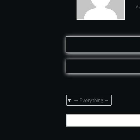
Ac
Show: