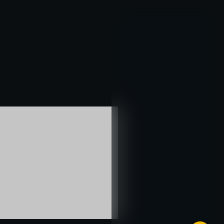
خطي
لى
لمحتوى