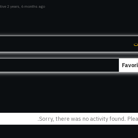
tive 2 years, 6 months ago
ت
Favor
Sorry, there was no activity found. Pleas