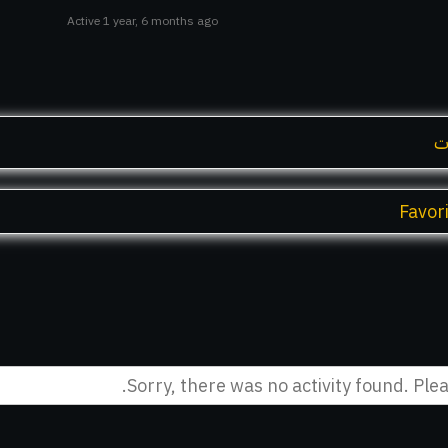
Active 1 year, 6 months ago
ت
Favor
Sorry, there was no activity found. Pleas