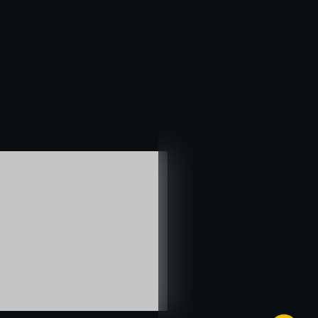
خطي
لى
لمحتوى