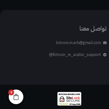
تواصل معنا
bitcoin.in.arb@gmail.com
Bitcoin_in_arabic_support@
0