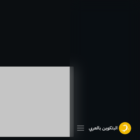
خطي
لى
لمحتوى