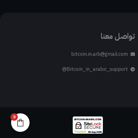
تواصل معنا
bitcoin.in.arb@gmail.com
Bitcoin_in_arabic_support@
0