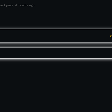
ive 2 years, 4 months ago
ت