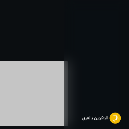
خطي
لى
لمحتوى