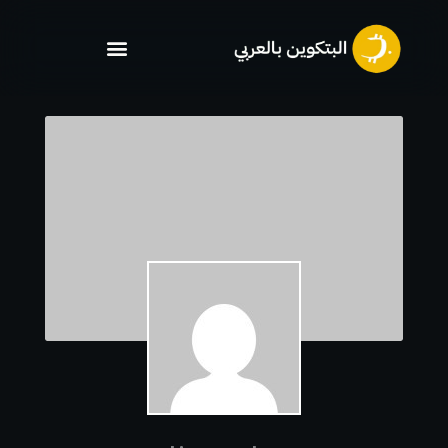
خطي
لى
لمحتوى