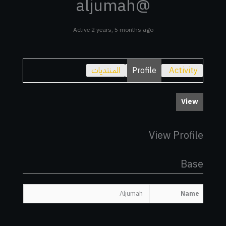
@aljumah
Active 2 years, 5 months ago
Activity
Profile
المنتديات
View
View Profile
Base
Aljumah
Name