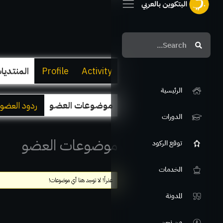
Search
Search
Activity
Profile
المنتديا
الرئيسية
موضوعات العضو
ردود العضو
الدورات
موضوعات العضو
توقع الركود
الخدمات
عذراً! لا توجد هنا أي موضوعات!
المدونة
من نحن