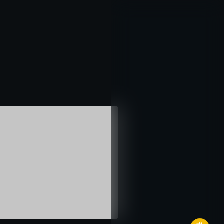
خطي
لى
لمحتوى