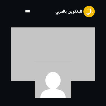
خطي
لى
لمحتوى