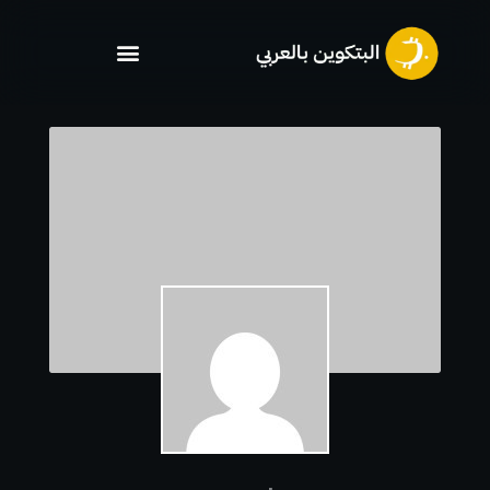
خطي
لى
لمحتوى