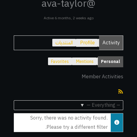
@ava-taylor
Active 6 months, 2 weeks ago
Activity
Profile
المنتديات
Favorites
Mentions
Personal
Member Activities
RSS
Feed
Show:
Sorry, there was no activity found.
Please try a different filter.