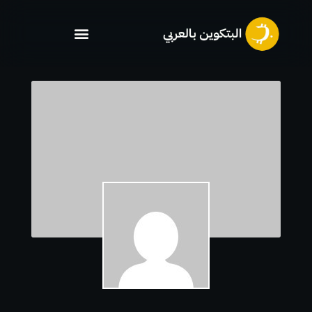
خطي
لى
لمحتوى