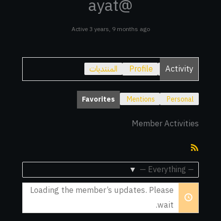
@ayat
Active 3 years, 9 months ago
Activity
Profile
المنتديات
Favorites
Mentions
Personal
Member Activities
RSS
Feed
Show:
Loading the member’s updates. Please
wait.