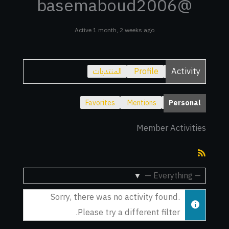
@basemaboud2006
Active 1 month, 2 weeks ago
Activity
Profile
المنتديات
Favorites
Mentions
Personal
Member Activities
RSS
Feed
Show:
Sorry, there was no activity found.
Please try a different filter.