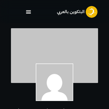
خطي
لى
لمحتوى