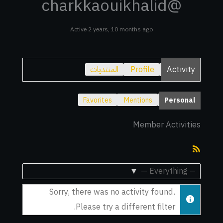
@charkkaouikhalid
Active 2 years, 10 months ago
Activity
Profile
المنتديات
Favorites
Mentions
Personal
Member Activities
RSS
Feed
Show:
Sorry, there was no activity found.
Please try a different filter.