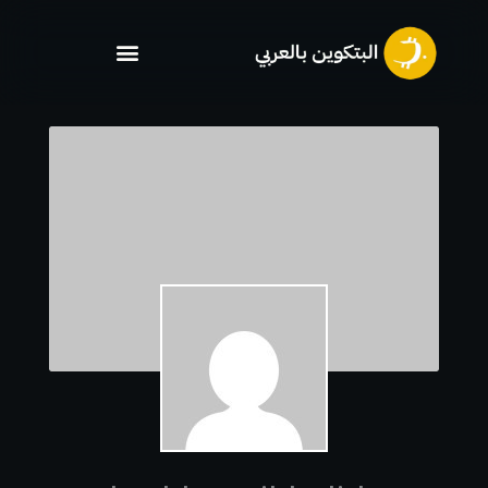
خطي
لى
لمحتوى