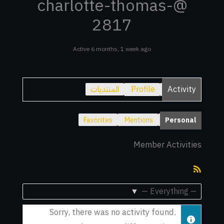
@charlotte-thomas-
2817
Active 6 months, 1 week ago
Activity
Profile
المنتديات
Favorites
Mentions
Personal
Member Activities
RSS
Feed
Show:
Sorry, there was no activity found.