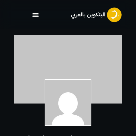
خطي
لى
لمحتوى