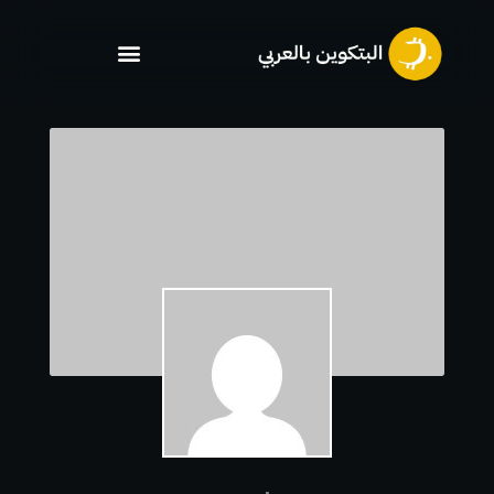
خطي
لى
لمحتوى