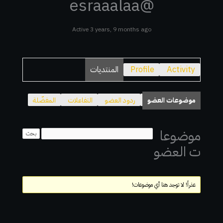
@esraaalaa
Active 3 years, 9 months ago
Activity
Profile
المنتديات
موضوعات العضو
ردود العضو
التفاعلات
المفضّلة
موضوعا
ت العضو
عذراً! لا توجد هنا أي موضوعات!