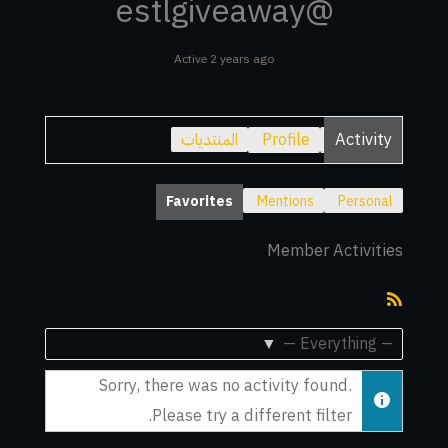
@estlgiveaway
Active 2 years ago
Activity
Profile
المنتديات
Favorites
Mentions
Personal
Member Activities
RSS
Feed
Show:
Sorry, there was no activity found.
Please try a different filter.