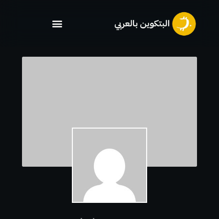
خطي
لى
لمحتوى