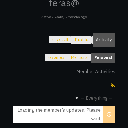
@feras
Active 2 years, 5 months ago
Activity
Profile
المنتديات
Favorites
Mentions
Personal
Member Activities
RSS
Feed
Show:
Loading the member’s updates. Please
wait.