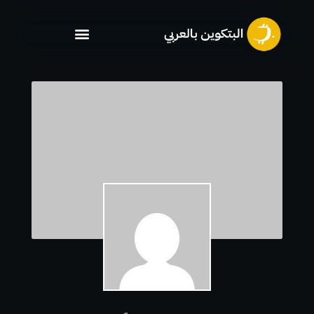
خطي
لى
لمحتوى