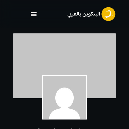
خطي
لى
لمحتوى