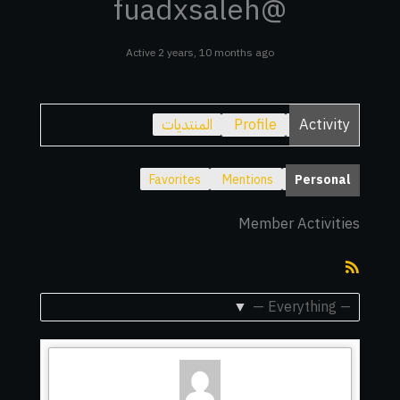
@fuadxsaleh
Active 2 years, 10 months ago
Activity
Profile
المنتديات
Favorites
Mentions
Personal
Member Activities
RSS
Feed
Show: