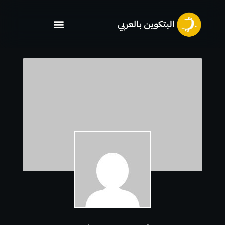
خطي
لى
لمحتوى