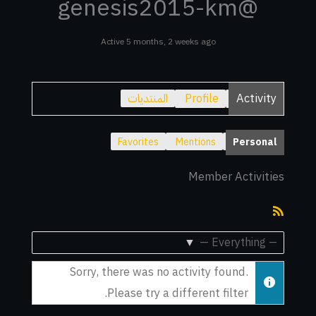
@genesis2015-km
Active 5 months, 2 weeks ago
Activity
Profile
المنتديات
Favorites
Mentions
Personal
Member Activities
RSS
Feed
Show:
Sorry, there was no activity found.
Please try a different filter.