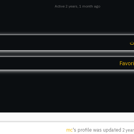
Active 2 years, 1 month ago
ت
Favor
mc
's profile was updated
2 yea