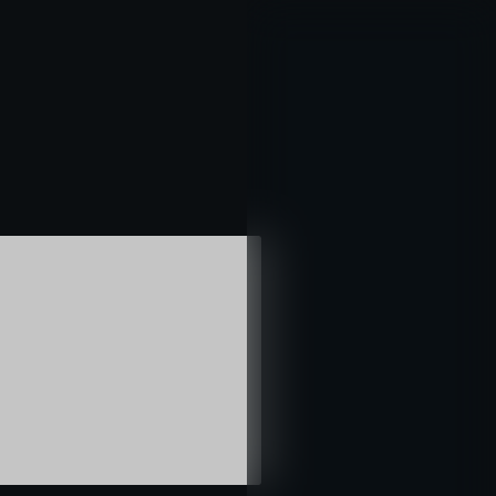
خطي
لى
لمحتوى