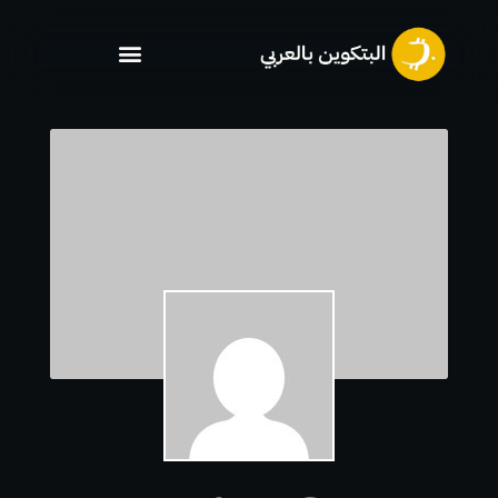
خطي
لى
لمحتوى