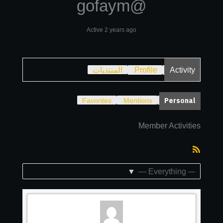
@gofaym
Active 2 years ago
Activity
Profile
المنتديات
Personal
Favorites
Mentions
Member Activities
RSS
Feed
Show: