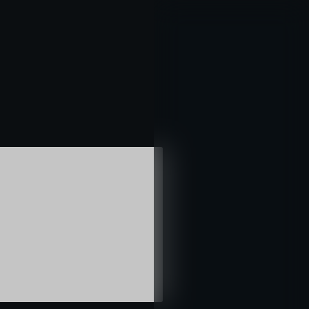
خطي
لى
لمحتوى