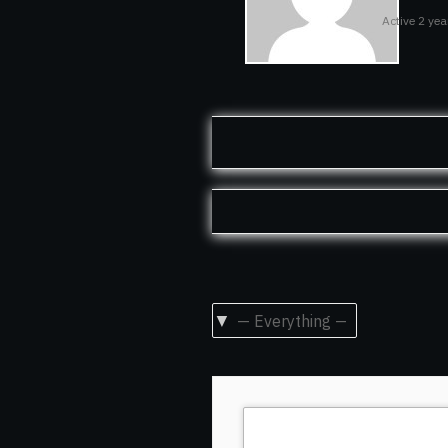
Active 2 ye
Show: