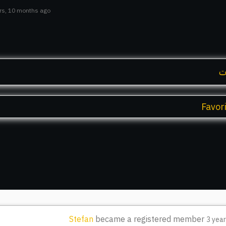
ars, 10 months ago
ت
Favor
Stefan
became a registered member
3 yea