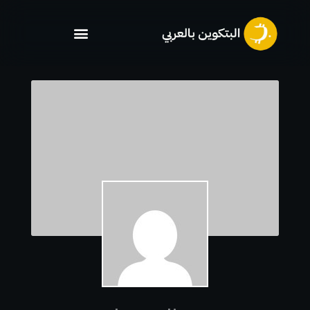
خطي
لى
لمحتوى