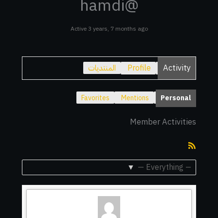
@hamdi
Active 3 years, 7 months ago
Activity
Profile
المنتديات
Favorites
Mentions
Personal
Member Activities
RSS
Feed
Show: