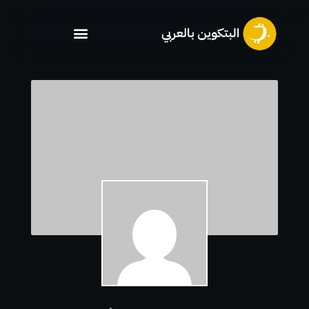
خطي
لى
لمحتوى