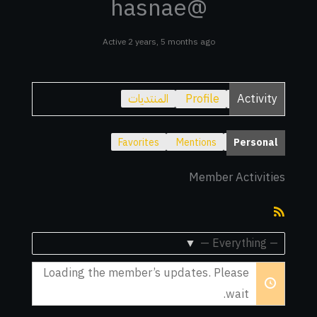
@hasnae
Active 2 years, 5 months ago
Activity
Profile
المنتديات
Favorites
Mentions
Personal
Member Activities
RSS
Feed
Show:
Loading the member’s updates. Please
wait.