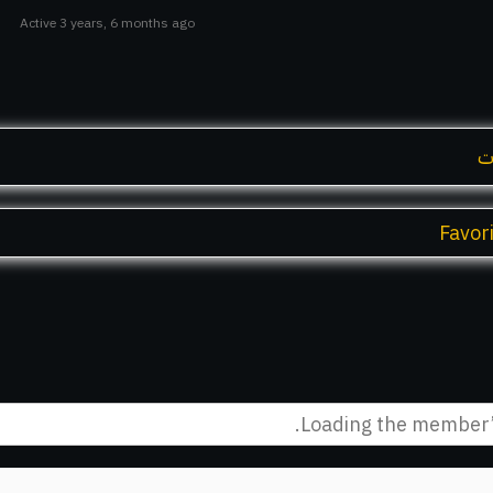
Active 3 years, 6 months ago
ت
Favor
Loading the member’s