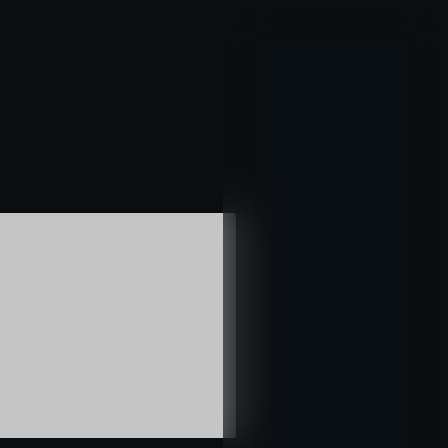
خطي
لى
لمحتوى