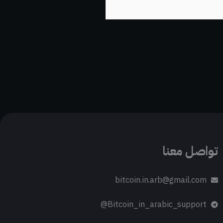
تواصل معنا
bitcoin.in.arb@gmail.com
Bitcoin_in_arabic_support@