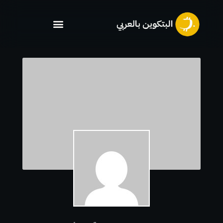
خطي
لى
لمحتوى