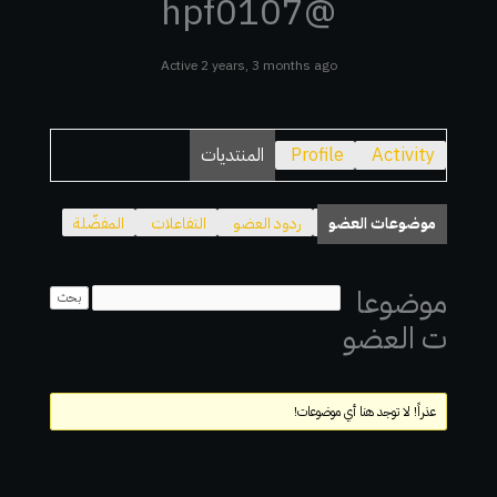
@hpf0107
Active 2 years, 3 months ago
Activity
Profile
المنتديات
موضوعات العضو
ردود العضو
التفاعلات
المفضّلة
موضوعا
ت العضو
عذراً! لا توجد هنا أي موضوعات!