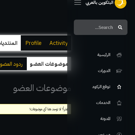
Search
Search
Activity
Profile
المنتديا
الرئيسية
موضوعات العضو
ردود العضو
الدورات
موضوعات العضو
توقع الركود
الخدمات
عذراً! لا توجد هنا أي موضوعات!
المدونة
من نحن