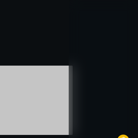
خطي
لى
لمحتوى