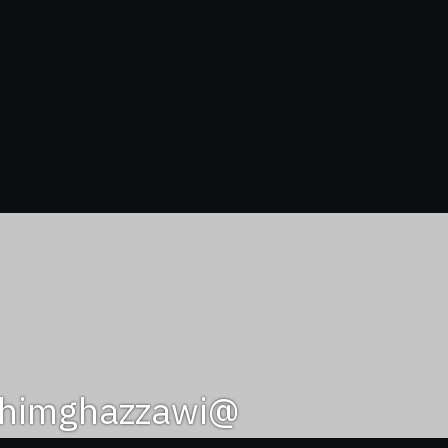
@ibrahimghazzawi