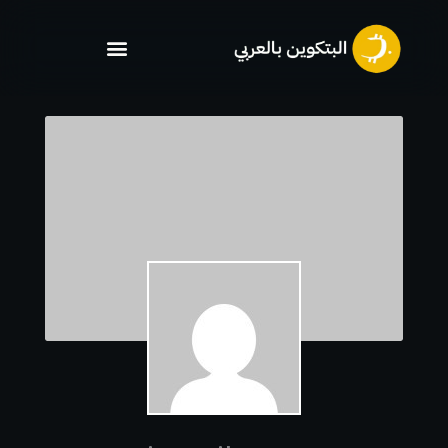
خطي
لى
لمحتوى