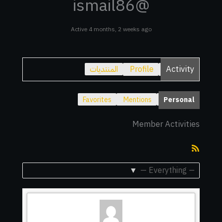
@ismail86
Active 4 months, 2 weeks ago
Activity
Profile
المنتديات
Favorites
Mentions
Personal
Member Activities
RSS
Feed
Show: