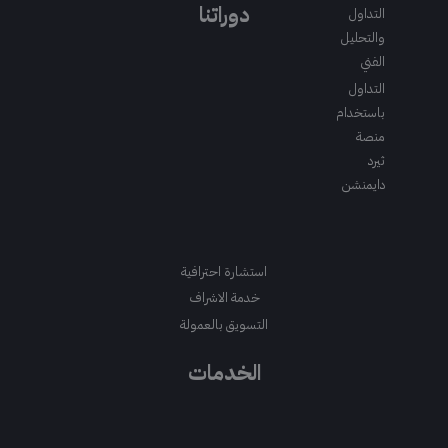
m
a
k
دوراتنا
التداول
m
والتحليل
الفني
التداول
باستخدام
منصة
ثيرد
دايمنشن
استشارة احترافية
خدمة الاشراف
التسويق بالعمولة
الخدمات