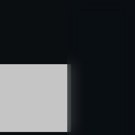
خطي
لى
لمحتوى