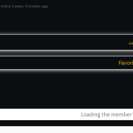
Active 3 years, 9 months ago
ت
Favor
Loading the member’s