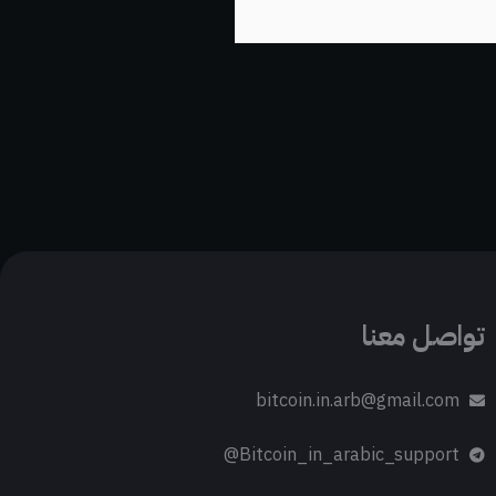
تواصل معنا
bitcoin.in.arb@gmail.com
Bitcoin_in_arabic_support@