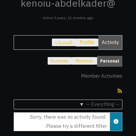
@kenoiu-abdelkader
Active 3 years, 11 months ago
Activity
Profile
المنتديات
Favorites
Mentions
Personal
Member Activities
RSS
Feed
Show:
Sorry, there was no activity found.
Please try a different filter.