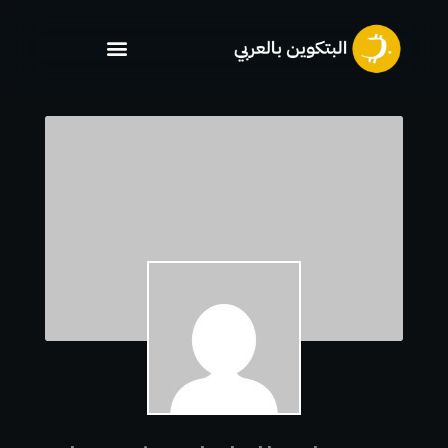
خطي
لى
لمحتوى