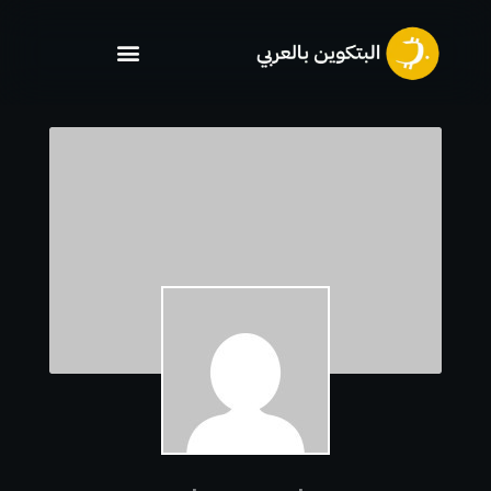
خطي
لى
لمحتوى