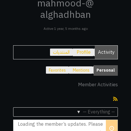
@mahmood-
alghadhban
Active 1 year, 5 months ago
Activity
Profile
المنتديات
Favorites
Mentions
Personal
Member Activities
RSS
Feed
Show:
Loading the member’s updates. Please