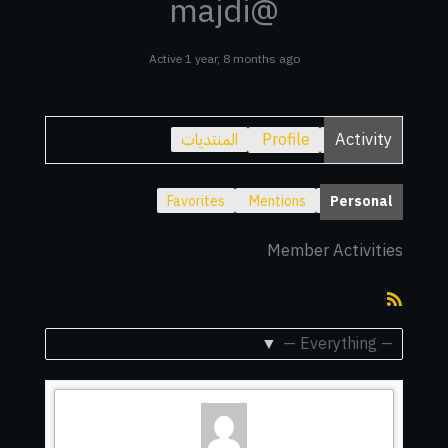
@majdi
Active 1 year, 8 months ago
Activity
Profile
المنتديات
Favorites
Mentions
Personal
Member Activities
RSS
Feed
Show: