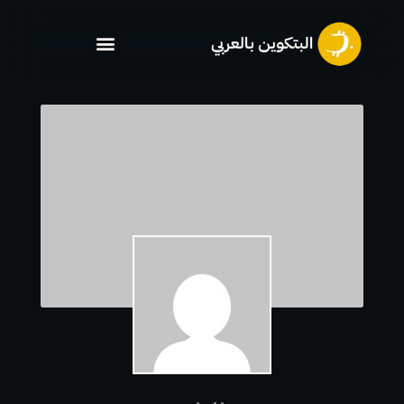
خطي
لى
لمحتوى