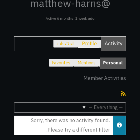
@matthew-harris
Active 6 months, 1 week ago
Activity
Profile
المنتديات
Favorites
Mentions
Personal
Member Activities
RSS
Feed
Show:
Sorry, there was no activity found.
Please try a different filter.