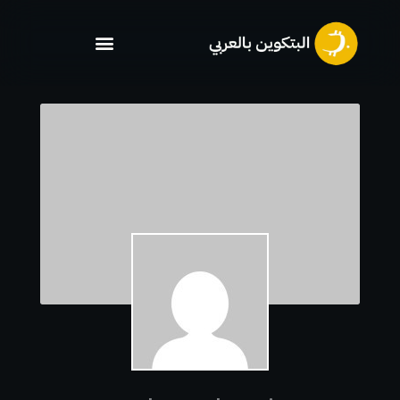
خطي
لى
لمحتوى