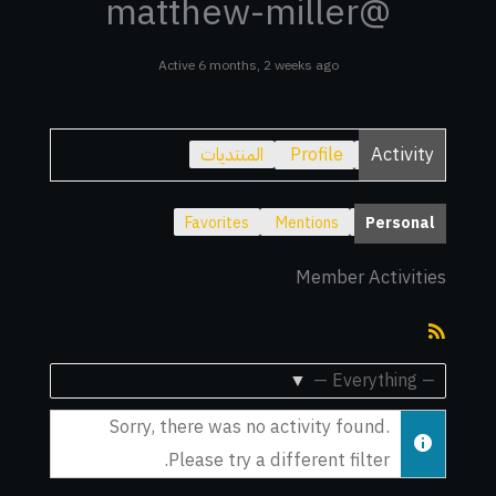
@matthew-miller
Active 6 months, 2 weeks ago
Activity
Profile
المنتديات
Favorites
Mentions
Personal
Member Activities
RSS
Feed
Show:
Sorry, there was no activity found.
Please try a different filter.