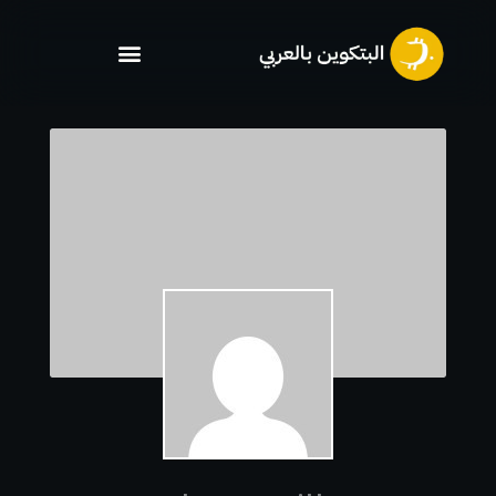
خطي
لى
لمحتوى