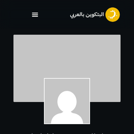
خطي
لى
لمحتوى