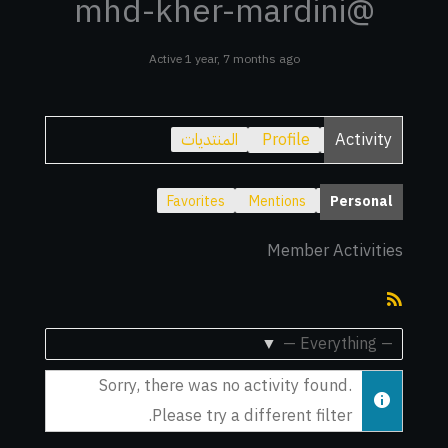
@mhd-kher-mardini
Active 1 year, 7 months ago
Activity
Profile
المنتديات
Favorites
Mentions
Personal
Member Activities
RSS
Feed
Show:
Sorry, there was no activity found.
Please try a different filter.