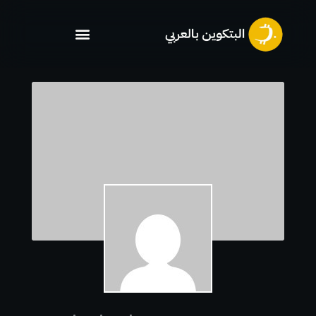
خطي
لى
لمحتوى