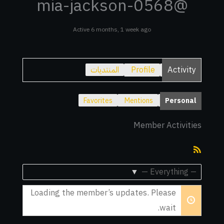
@mia-jackson-0568
Active 6 months, 1 week ago
Activity
Profile
المنتديات
Favorites
Mentions
Personal
Member Activities
RSS
Feed
Show:
Loading the member’s updates. Please
wait.