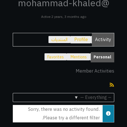
@mohammad-khaled
Active 2 years, 3 months ago
Activity
Profile
المنتديات
Favorites
Mentions
Personal
Member Activities
RSS
Feed
Show:
Sorry, there was no activity found.
Please try a different filter.