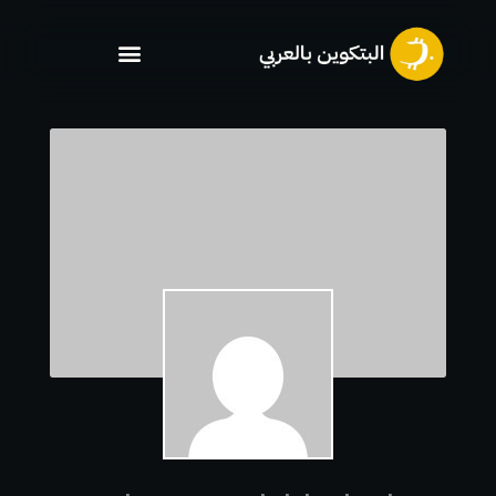
خطي
لى
لمحتوى