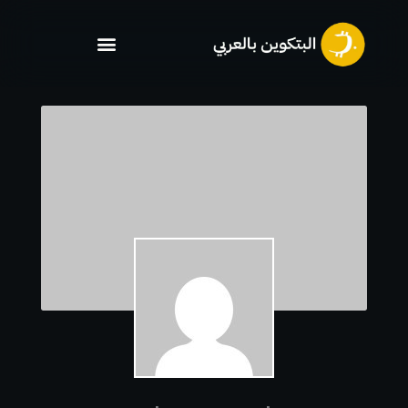
خطي
لى
لمحتوى