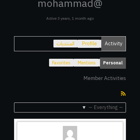
@mohammad
Active 3 years, 1 month ago
Activity
Profile
المنتديات
Favorites
Mentions
Personal
Member Activities
RSS
Feed
Show: