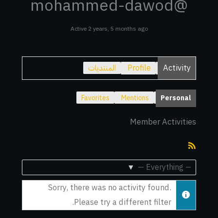
@mohammed-dawod
Active 2 years, 5 months ago
Activity
Profile
المنتديات
Favorites
Mentions
Personal
Member Activities
RSS
Feed
Show:
Sorry, there was no activity found.
Please try a different filter.