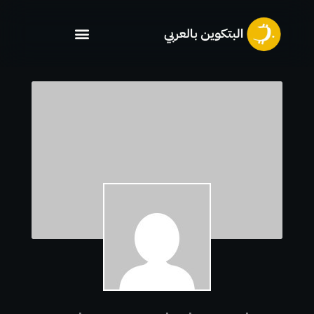
خطي
لى
لمحتوى