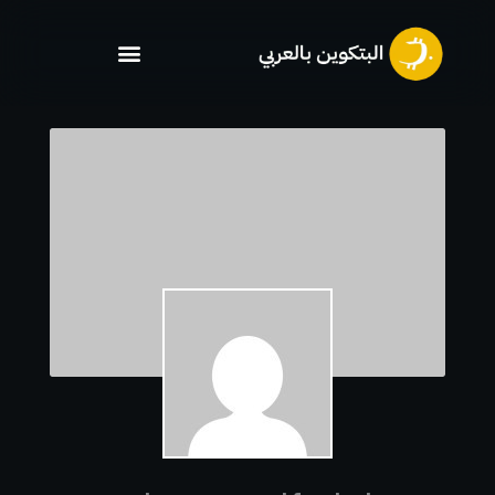
خطي
لى
لمحتوى