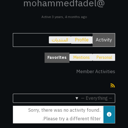
@mohammedfadel
Active 3 years, 4 months ago
Activity
Profile
المنتديات
Favorites
Mentions
Personal
Member Activities
RSS
Feed
Show:
Sorry, there was no activity found.
Please try a different filter.