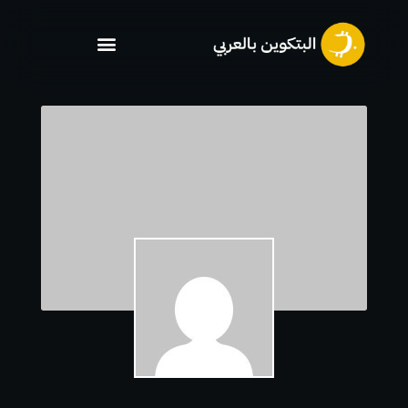
خطي
لى
لمحتوى