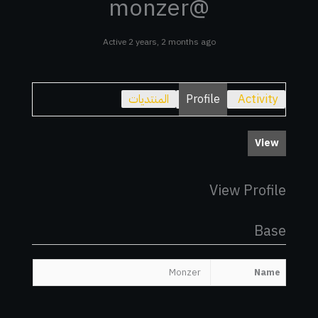
@monzer
Active 2 years, 2 months ago
Activity
Profile
المنتديات
View
View Profile
Base
Monzer
Name