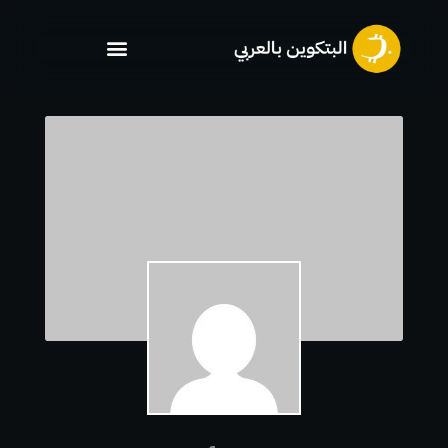
خطي
لى
لمحتوى