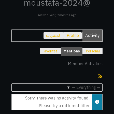
@moustafa-2024
Active 1 year, 9 months ago
Activity
Profile
المنتديات
Favorites
Mentions
Personal
Member Activities
RSS
Feed
Show:
Sorry, there was no activity found.
Please try a different filter.