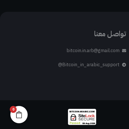
تواصل معنا
bitcoin.in.arb@gmail.com
Bitcoin_in_arabic_support@
0