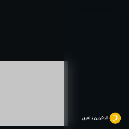
خطي
لى
لمحتوى