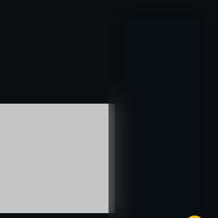
خطي
لى
لمحتوى