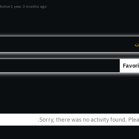
Active 1 year, 3 months ago
ت
Favor
Sorry, there was no activity found. Pleas