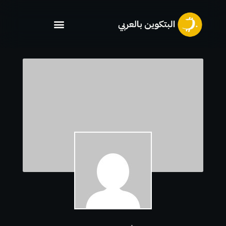
خطي
لى
لمحتوى