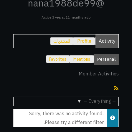
@nana1988de99
Active 3 years, 11 months ago
Activity
Profile
المنتديات
Favorites
Mentions
Personal
Member Activities
RSS
Feed
Show:
Sorry, there was no activity found.
Please try a different filter.