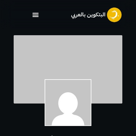
خطي
لى
لمحتوى